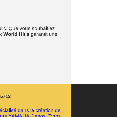
blic. Que vous souhaitiez
ck
World Hit's
garantit une
n5712
ialisé dans la création de
geurs YAMAHA Genos, Tyros,