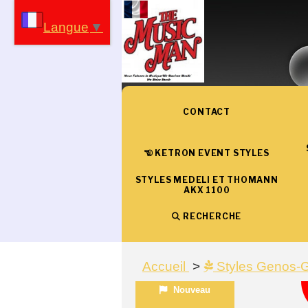
Panneau de gestion des cookies
Langue
▼
CONTACT
KETRON EVENT STYLES
STYLES MEDELI ET THOMANN
AKX 1100
RECHERCHE
Accueil
Styles Genos-
Nouveau