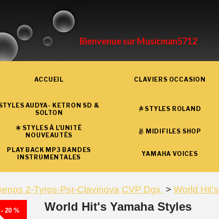
Bienvenue sur Musicman5712
ACCUEIL
CLAVIERS OCCASION
STYLES AUDYA- KETRON SD &
STYLES ROLAND
SOLTON
STYLES À L'UNITÉ
MIDIFILES SHOP
NOUVEAUTÉS
PLAY BACK MP3 BANDES
YAMAHA VOICES
INSTRUMENTALES
Genos 2-Tyros-Psr-Clavinova CVP Dgx
World Hit'
World Hit's Yamaha Styles
- 20 %