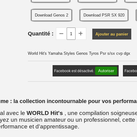
Download Genos 2
Download PSR SX 920
Quantité :
Ajouter au panier
World Hit's Yamaha Styles Genos Tyros Psr s/sx cvp dgx
Autoriser
Facebook est désactivé.
Faceboo
ume : la collection incontournable pour vos perform
al avec le
WORLD Hit's
, une compilation soigneus
oyez un musicien amateur ou un professionnel, cette 
rformance et d'apprentissage.