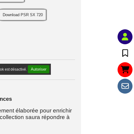
Download PSR SX 720
Autoriser
k est désactivé.
ances
ement élaborée pour enrichir
collection saura répondre à