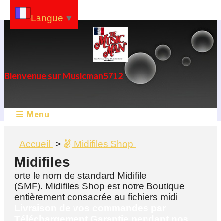
Panneau de gestion des cookies
Langue
▼
Bienvenue sur Musicman5712
Menu
Accueil
Midifiles Shop
Midifiles
orte le nom de standard Midifile
(SMF). Midifiles Shop est notre Boutique
entièrement consacrée au fichiers midi
Livraison de vos commandes par
Téléchargement Garantie pendant nos