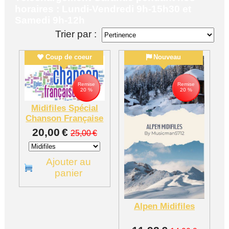
horaires : Lundi-Vendredi 9h-15h30 et
Samedi 9h-12h
Trier par :
Coup de coeur
Nouveau
Remise
Remise
20 %
20 %
Midifiles Spécial
Chanson Française
20,00
€
25,00
€
Ajouter au
panier
Alpen Midifiles