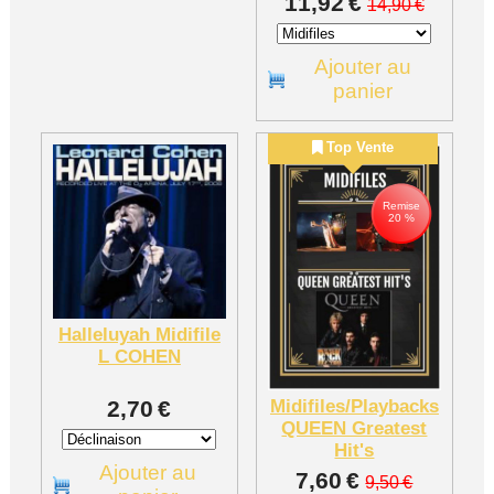
11,92
€
14,90
€
Ajouter au
panier
Top Vente
Remise
20 %
Halleluyah Midifile
L COHEN
2,70
€
Midifiles/Playbacks
QUEEN Greatest
Hit's
Ajouter au
7,60
€
9,50
€