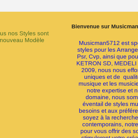
Bienvenue sur Musicma
 nos Styles sont
 nouveau Modèle
Musicman5712 est spéc
styles pour les Arran
Psr, Cvp, ainsi que p
KETRON SD, MEDELI 
2009, nous nous effor
uniques et de quali
musique et les musici
notre expertise et 
domaine, nous somme
éventail de styles m
besoins et aux préfé
soyez à la recherche 
contemporains, notre
pour vous offrir des s
stimuleront votre créa