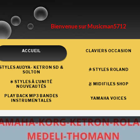
Bienvenue sur Musicman5712
ACCUEIL
CLAVIERS OCCASION
STYLES AUDYA- KETRON SD &
STYLES ROLAND
SOLTON
STYLES À L'UNITÉ
MIDIFILES SHOP
NOUVEAUTÉS
PLAY BACK MP3 BANDES
YAMAHA VOICES
INSTRUMENTALES