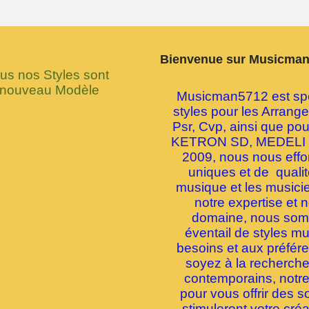
Bienvenue sur Musicma
 nos Styles sont
 nouveau Modèle
Musicman5712 est spéc
styles pour les Arran
Psr, Cvp, ainsi que p
KETRON SD, MEDELI 
2009, nous nous effor
uniques et de quali
musique et les musici
notre expertise et 
domaine, nous somme
éventail de styles m
besoins et aux préfé
soyez à la recherche 
contemporains, notre
pour vous offrir des s
stimuleront votre créa