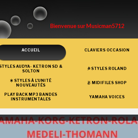
Bienvenue sur Musicman5712
ACCUEIL
CLAVIERS OCCASION
STYLES AUDYA- KETRON SD &
STYLES ROLAND
SOLTON
STYLES À L'UNITÉ
MIDIFILES SHOP
NOUVEAUTÉS
PLAY BACK MP3 BANDES
YAMAHA VOICES
INSTRUMENTALES