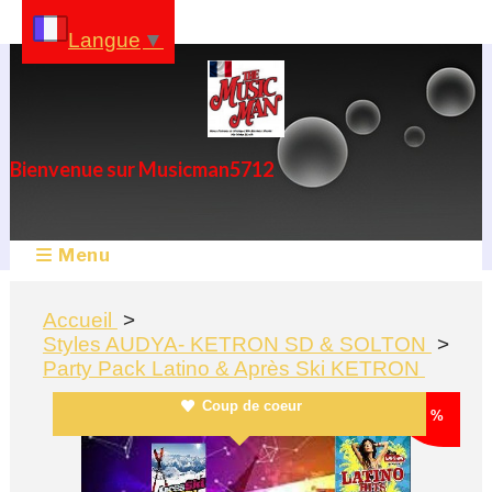
Panneau de gestion des cookies
Langue
▼
Bienvenue sur Musicman5712
Menu
Accueil
Styles AUDYA- KETRON SD & SOLTON
Party Pack Latino & Après Ski KETRON
Coup de coeur
- 20 %