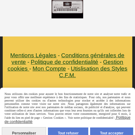
Mentions Légales
Conditions générales de
vente
Politique de confidentialité
Gestion
cookies
Mon Compte
Utislisation des Styles
C.F.M.
Autoriser
Facebook est désactivé.
Nous utilisons des cookies pour assurer le bon fonctionnement de notre site et analyser notre trafic et
pour vous offrir une meilleure expérience à des fins de statistiques. Pour cela, nos partenaires et nous
peuvent utiliser des cookies ou d'autres technologies pour stocker et accéder à des informations
personnelles comme votre visite sur notre site. Nous partageons également des informations sur
l'utilisation de notre site avec nos partenaires de médias sociaux, de publicité et d'analyse, qui peuvent
combiner celles-ci avec d'autres informations que vous leur avez fournies ou qu'ils ont collectées lors de
votre utilisation de leurs services. Vous pouvez retirer votre consentement, enregistré pour 6 mois, à
Politique
l'aide du lien en pied de page « Gestion Cookies ». Voir notre politique de confidentialité :
de confidentialité
Personnaliser
Tout refuser
Tout accepter