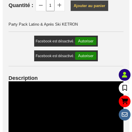
Quantité :
Ajouter au panier
Party Pack Latino & Après Ski KETRON
Autoriser
Facebook est désactivé.
Autoriser
Facebook est désactivé.
Description
Hit's Après Ski & LATINO HIT'S KETRON
RHYTMES APRES SKI
Ich bin Solo (Version Ballade Mickie Krause)