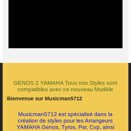
W.E et Jours Fériés où Clé USB Compatible avec
votre Clavier
Download Safe
within 24 hours except weekends and Public
Holidays or USB Stick
Programmation André.B Denis S. & Yves
GENOS 2 YAMAHA Tous nos Styles sont
compatibles avec ce nouveau Modèle
Bienvenue sur Musicman5712
Musicman5712 est spécialisé dans la
création de styles pour les Arrangeurs
YAMAHA Genos, Tyros, Psr, Cvp, ainsi