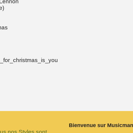
 Lennon
e)
mas
_for_christmas_is_you
Bienvenue sur Musicma
 nos Styles sont