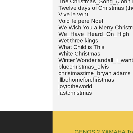
The Christmas_Song_(John
Twelve days of Christmas (th
Vive le vent
Voici le pere Noel
We Wish You a Merry Christ
We_Have_Heard_On_High
Wet three kings
What Child is This
White Christmas
Winter Wonderlandall_i_want
bluechristmas_elvis
christmastime_bryan adams
illbehomeforchristmas
joytotheworld
lastchristmas
GENOS 2 YAMAHA Tous