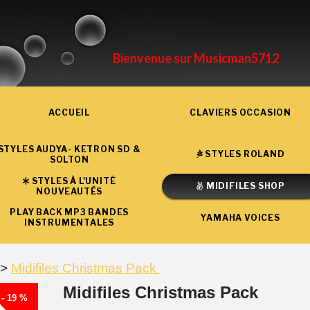
Bienvenue sur Musicman5712
ACCUEIL
CLAVIERS OCCASION
STYLES AUDYA- KETRON SD &
STYLES ROLAND
SOLTON
STYLES À L'UNITÉ
MIDIFILES SHOP
NOUVEAUTÉS
PLAY BACK MP3 BANDES
YAMAHA VOICES
INSTRUMENTALES
Midifiles Christmas Pack
Midifiles Christmas Pack
- 19 %