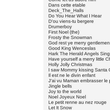
Dans cette etable
Deck_The_Halls
Do You Hear What I Hear
D'ou viens-tu bergere
Drumerboy
First Noel (the)
Frosty the Snowman
God rest ye merry gentlemen
Good King Wenceslas
Hark The Herald Angels Sing
Have yourself a merry little 
Holly Jolly Christmas
I saw Mommy kissing Santa 
Il est ne le divin enfant
J'ai vu Maman embrasser le 
Jingle bells
Joy to the world
Noel Joyeux Noel
Le petit renne au nez rouge
Let It Snow