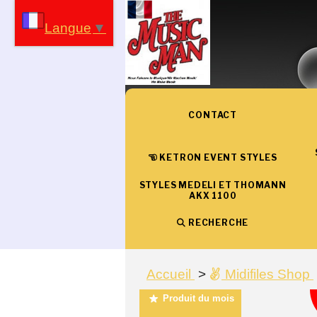
Panneau de gestion des cookies
Langue
▼
CONTACT
KETRON EVENT STYLES
STYLES MEDELI ET THOMANN
AKX 1100
RECHERCHE
Accueil
Midifiles Shop
Produit du mois