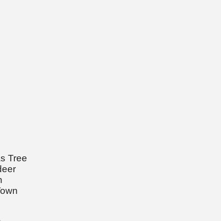
s Tree
deer
n
Town