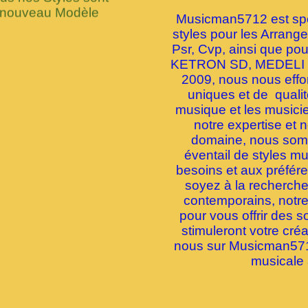
 nouveau Modèle
Musicman5712 est spéc
styles pour les Arran
Psr, Cvp, ainsi que p
KETRON SD, MEDELI 
2009, nous nous effor
uniques et de quali
musique et les musici
notre expertise et 
domaine, nous somme
éventail de styles m
besoins et aux préfé
soyez à la recherche 
contemporains, notre
pour vous offrir des s
stimuleront votre créa
nous sur Musicman5712
musicale 