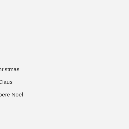
Christmas
Claus
pere Noel