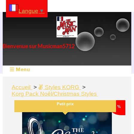
Panneau de gestion des cookies
Langue
▼
Bienvenue sur Musicman5712
Menu
Accueil
Styles KORG
Korg Pack Noêl/Christmas Styles
Petit prix
- 20 %