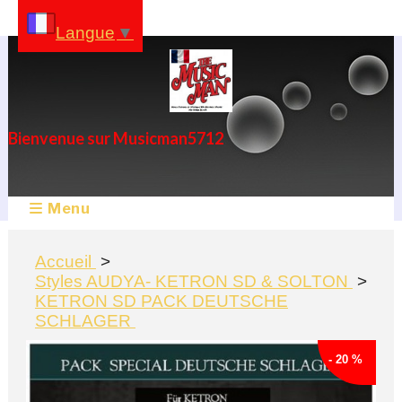
Panneau de gestion des cookies
Langue
▼
Bienvenue sur Musicman5712
Menu
Accueil
Styles AUDYA- KETRON SD & SOLTON
KETRON SD PACK DEUTSCHE
SCHLAGER
- 20 %