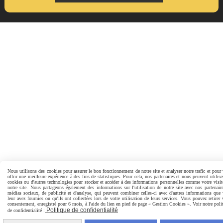
Nous utilisons des cookies pour assurer le bon fonctionnement de notre site et analyser notre trafic et pour
offrir une meilleure expérience à des fins de statistiques. Pour cela, nos partenaires et nous peuvent utilise
cookies ou d'autres technologies pour stocker et accéder à des informations personnelles comme votre visit
notre site. Nous partageons également des informations sur l'utilisation de notre site avec nos partenair
médias sociaux, de publicité et d'analyse, qui peuvent combiner celles-ci avec d'autres informations que
leur avez fournies ou qu'ils ont collectées lors de votre utilisation de leurs services. Vous pouvez retirer 
consentement, enregistré pour 6 mois, à l'aide du lien en pied de page « Gestion Cookies ». Voir notre poli
Politique de confidentialité
de confidentialité :