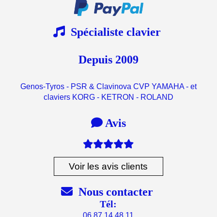

Spécialiste clavier
Depuis 2009
Genos-Tyros - PSR & Clavinova CVP YAMAHA - et
claviers KORG - KETRON - ROLAND

Avis

Voir les avis clients

Nous contacter
Tél:
06.87.14.48.11