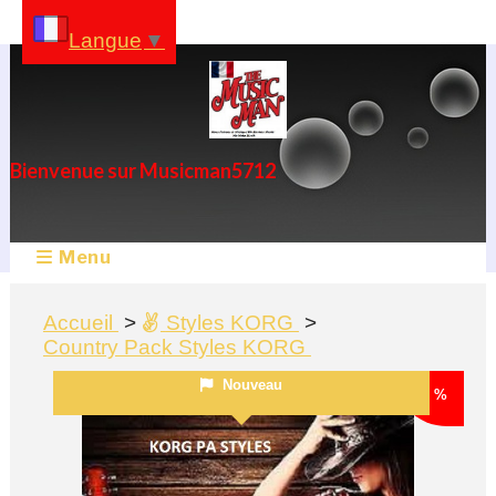
Panneau de gestion des cookies
Langue
▼
Bienvenue sur Musicman5712
Menu
Accueil
Styles KORG
Country Pack Styles KORG
Nouveau
- 20 %