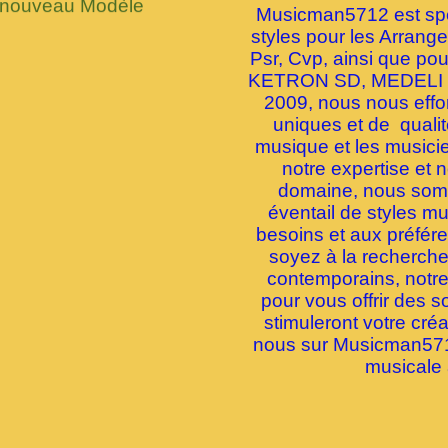
Musicman5712 est spéc
styles pour les Arran
Psr, Cvp, ainsi que p
KETRON SD, MEDELI 
2009, nous nous effor
uniques et de quali
musique et les musici
notre expertise et 
domaine, nous somme
éventail de styles m
besoins et aux préfé
soyez à la recherche 
contemporains, notre
pour vous offrir des s
stimuleront votre créa
nous sur Musicman5712
musicale 