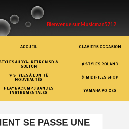
Bienvenue sur Musicman5712
ACCUEIL
CLAVIERS OCCASION
STYLES AUDYA- KETRON SD &
STYLES ROLAND
SOLTON
STYLES À L'UNITÉ
MIDIFILES SHOP
NOUVEAUTÉS
PLAY BACK MP3 BANDES
YAMAHA VOICES
INSTRUMENTALES
ENT SE PASSE UNE