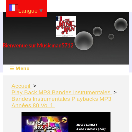
Panneau de gestion des cookies
Langue
▼
Bienvenue sur Musicman5712
Menu
Accueil
Play Back MP3 Bandes Instrumentales
Bandes Instrumentales Playbacks MP3
Années 80 Vol 1