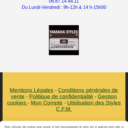
06.87.14.48.11
Du Lundi-Vendredi : 9h-12h & 14 h-15h00
Mentions Légales
Conditions générales de
vente
Politique de confidentialité
Gestion
cookies
Mon Compte
Utislisation des Styles
C.F.M.
Autoriser
Facebook est désactivé.
Nous utilisons des cookies pour assurer le bon fonctionnement de notre site et analyser notre trafic et